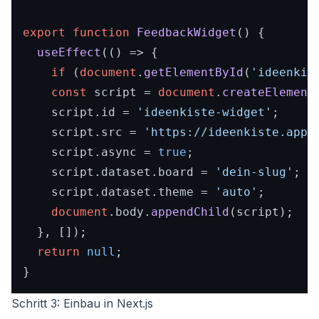
export
function
FeedbackWidget
(
) {

useEffect
(
() =>
 {

if
 (
document
.
getElementById
(
'ideenkis
const
 script = 
document
.
createElement
    script.
id
 = 
'ideenkiste-widget'
;

    script.
src
 = 
'https://ideenkiste.app/
    script.
async
 = 
true
;

    script.
dataset
.
board
 = 
'dein-slug'
;

    script.
dataset
.
theme
 = 
'auto'
;

document
.
body
.
appendChild
(script);

  }, []);

return
null
;

Schritt 3: Einbau in Next.js