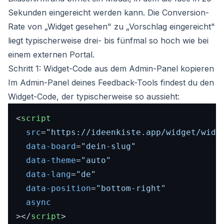
Sekunden eingereicht werden kann. Die Conversion-
Rate von „Widget gesehen" zu „Vorschlag eingereicht"
liegt typischerweise drei- bis fünfmal so hoch wie bei
einem externen Portal.
Schritt 1: Widget-Code aus dem Admin-Panel kopieren
Im Admin-Panel deines Feedback-Tools findest du den
Widget-Code, der typischerweise so aussieht:
<
script
src
=
"https://ideenkiste.app/widget/widg
data-board
=
"dein-slug"
data-theme
=
"auto"
data-lang
=
"de"
data-position
=
"bottom-right"
async
>
</
script
>