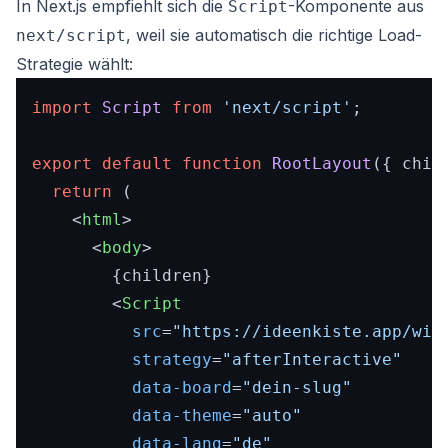
In Next.js empfiehlt sich die
-Komponente aus
Script
, weil sie automatisch die richtige Load-
next/script
Strategie wählt:
import
Script
from
'next/script'
;

export
default
function
RootLayout
(
{ chil
return
 (

<
html
>
<
body
>
        {children}

<
Script
src
=
"https://ideenkiste.app/wid
strategy
=
"afterInteractive"
data-board
=
"dein-slug"
data-theme
=
"auto"
data-lang
=
"de"