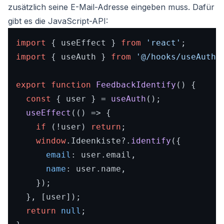
zusätzlich seine E-Mail-Adresse eingeben muss. Dafür
gibt es die JavaScript-API:
import
 { useEffect } 
from
'react'
import
 { useAuth } 
from
'@/hooks/useAuth'
;
export
function
FeedbackIdentify
(
) {

const
 { user } = 
useAuth
();

useEffect
(
() =>
 {

if
 (!user) 
return
;

window
.
Ideenkiste
?.
identify
({

email
: user.
email
,

name
: user.
name
,

    });

  }, [user]);

return
null
;
