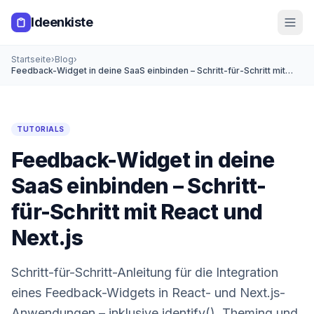
Zum Hauptinhalt springen
Ideenkiste
Startseite
›
Blog
›
Feedback-Widget in deine SaaS einbinden – Schritt-für-Schritt mit
React und Next.js
TUTORIALS
Feedback-Widget in deine
SaaS einbinden – Schritt-
für-Schritt mit React und
Next.js
Schritt-für-Schritt-Anleitung für die Integration
eines Feedback-Widgets in React- und Next.js-
Anwendungen – inklusive identify(), Theming und