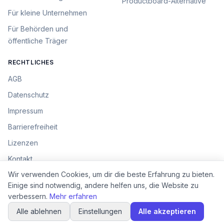
Productboard
-Alternative
Für
kleine Unternehmen
Für
Behörden und
öffentliche Träger
RECHTLICHES
AGB
Datenschutz
Impressum
Barrierefreiheit
Lizenzen
Kontakt
Cookie-Einstellungen
Wir verwenden Cookies, um dir die beste Erfahrung zu bieten.
Einige sind notwendig, andere helfen uns, die Website zu
verbessern.
Mehr erfahren
©
2026
Ideenkiste. Alle Rechte vorbehalten.
Alle ablehnen
Einstellungen
Alle akzeptieren