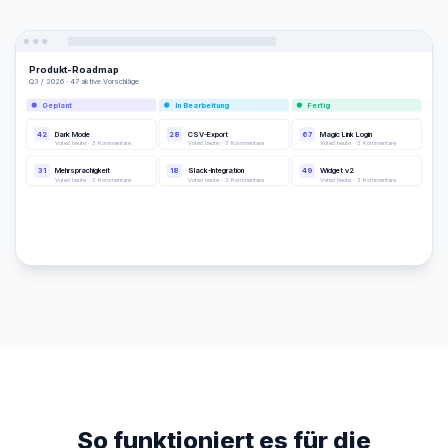
Produkt-Roadmap
Q3 / 2026 · 47 aktive Vorschläge
Geplant
In Bearbeitung
Fertig
42
Dark Mode
28
CSV-Export
67
Magic Link Login
Voted heute · 3 Kommentare
Voted heute · 3 Kommentare
Voted heute · 3 Kommentare
31
Mehrsprachigkeit
18
Slack-Integration
49
Widget v2
Voted heute · 3 Kommentare
Voted heute · 3 Kommentare
Voted heute · 3 Kommentare
So funktioniert es für die