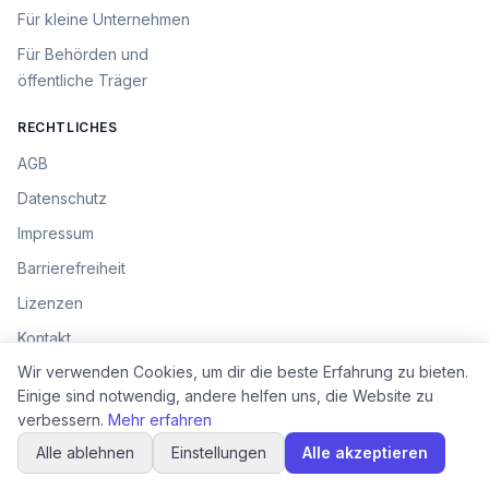
Für
kleine Unternehmen
Für
Behörden und
öffentliche Träger
RECHTLICHES
AGB
Datenschutz
Impressum
Barrierefreiheit
Lizenzen
Kontakt
Cookie-Einstellungen
Wir verwenden Cookies, um dir die beste Erfahrung zu bieten.
Einige sind notwendig, andere helfen uns, die Website zu
verbessern.
Mehr erfahren
©
2026
Ideenkiste. Alle Rechte vorbehalten.
Alle ablehnen
Einstellungen
Alle akzeptieren