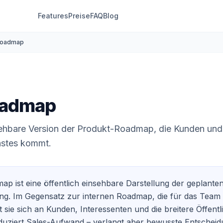
Features
Preise
FAQ
Blog
Roadmap
oadmap
nsehbare Version der Produkt-Roadmap, die Kunden und
hstes kommt.
ap ist eine öffentlich einsehbare Darstellung der geplante
ng. Im Gegensatz zur internen Roadmap, die für das Team
et sie sich an Kunden, Interessenten und die breitere Öffentli
duziert Sales-Aufwand – verlangt aber bewusste Entschei