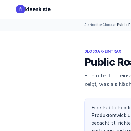
Zum Hauptinhalt springen
Ideenkiste
Startseite
›
Glossar
›
Public 
GLOSSAR-EINTRAG
Public R
Eine öffentlich ei
zeigt, was als Näc
Eine Public Roadm
Produktentwicklu
gedacht ist, richt
Vertrauen und re