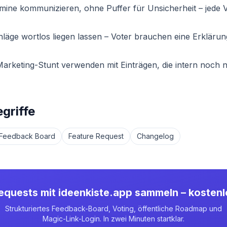
rmine kommunizieren, ohne Puffer für Unsicherheit – jede 
läge wortlos liegen lassen – Voter brauchen eine Erkläru
arketing-Stunt verwenden mit Einträgen, die intern noch n
griffe
Feedback Board
Feature Request
Changelog
equests mit ideenkiste.app sammeln – kostenl
Strukturiertes Feedback-Board, Voting, öffentliche Roadmap und
Magic-Link-Login. In zwei Minuten startklar.