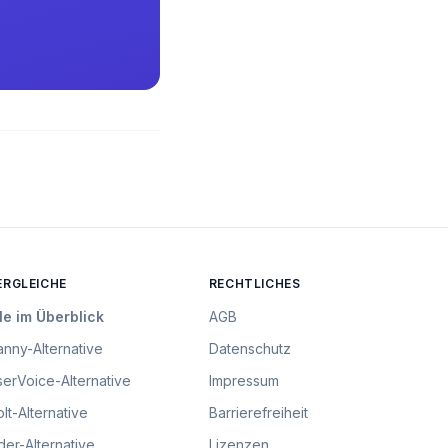
ERGLEICHE
RECHTLICHES
le im Überblick
AGB
anny
-Alternative
Datenschutz
serVoice
-Alternative
Impressum
lt
-Alternative
Barrierefreiheit
der
-Alternative
Lizenzen