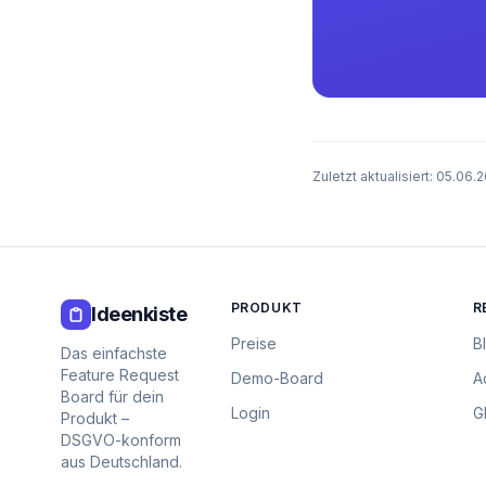
Zuletzt aktualisiert:
05.06.
PRODUKT
R
Ideenkiste
Preise
B
Das einfachste
Feature Request
Demo-Board
A
Board für dein
Login
G
Produkt –
DSGVO-konform
aus Deutschland.