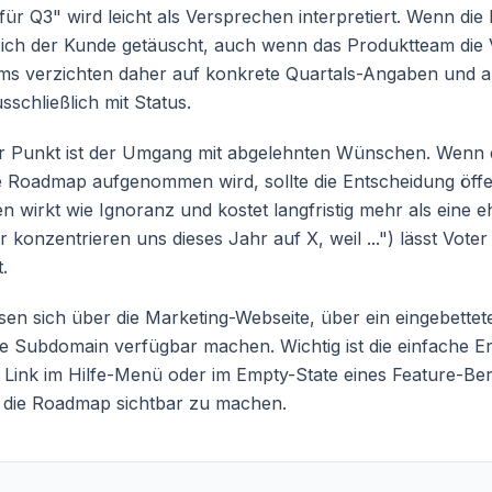
für Q3" wird leicht als Versprechen interpretiert. Wenn die
t sich der Kunde getäuscht, auch wenn das Produktteam di
ams verzichten daher auf konkrete Quartals-Angaben und a
sschließlich mit Status.
her Punkt ist der Umgang mit abgelehnten Wünschen. Wenn e
ie Roadmap aufgenommen wird, sollte die Entscheidung öffe
n wirkt wie Ignoranz und kostet langfristig mehr als eine e
 konzentrieren uns dieses Jahr auf X, weil ...") lässt Voter
.
en sich über die Marketing-Webseite, über ein eingebette
ge Subdomain verfügbar machen. Wichtig ist die einfache E
 Link im Hilfe-Menü oder im Empty-State eines Feature-Berei
um die Roadmap sichtbar zu machen.