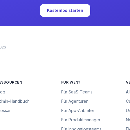
Kostenlos starten
2026
ESSOURCEN
FÜR WEN?
V
log
Für
SaaS-Teams
Al
dmin-Handbuch
Für
Agenturen
C
lossar
Für
App-Anbieter
U
Für
Produktmanager
No
Für
Innovationsteams
Fi