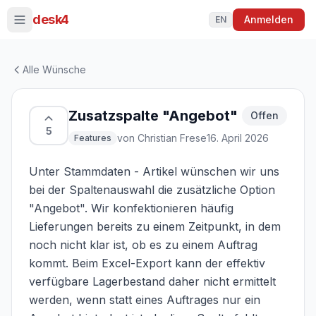
Zum Hauptinhalt springen
desk4
Anmelden
EN
Alle Wünsche
Zusatzspalte "Angebot"
Offen
5
von
Christian Frese
16. April 2026
Features
Unter Stammdaten - Artikel wünschen wir uns 
bei der Spaltenauswahl die zusätzliche Option 
"Angebot". Wir konfektionieren häufig 
Lieferungen bereits zu einem Zeitpunkt, in dem 
noch nicht klar ist, ob es zu einem Auftrag 
kommt. Beim Excel-Export kann der effektiv 
verfügbare Lagerbestand daher nicht ermittelt 
werden, wenn statt eines Auftrages nur ein 