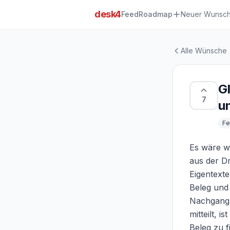
Zum Hauptinhalt springen
desk4
Feed
Roadmap
Neuer Wunsc
Alle Wünsche
G
7
u
Fe
Es wäre wü
aus der Dr
Eigentexte
Beleg und
Nachgang 
mitteilt, 
Beleg zu f