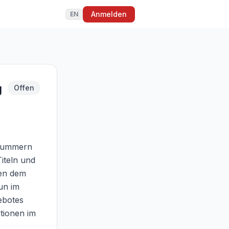
Anmelden
EN
g
Offen
snummern 
iteln und 
en dem 
n im 
botes 
tionen im 