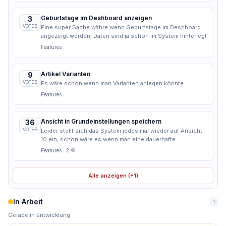
Geburtstage im Deshboard anzeigen
3
VOTES
Eine super Sache währe wenn Geburtstage im Deshboard
angezeigt werden, Daten sind ja schon im System hinterlegt
Features
Artikel Varianten
9
VOTES
Es wäre schön wenn man Varianten anlegen könnte
Features
Ansicht in Grundeinstellungen speichern
36
VOTES
Leider stellt sich das System jedes mal wieder auf Ansicht
10 ein, schön wäre es wenn man eine dauerhafte
Voreinstellung machen könnte. Z.B. mit 25 oder 50 Zeilen je
Features
· 2 💬
Seite
Alle anzeigen (+1)
In Arbeit
1
Gerade in Entwicklung