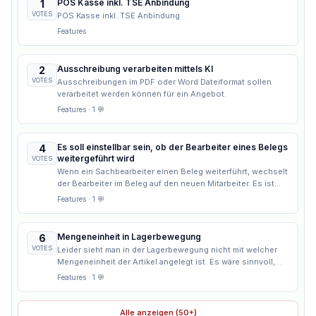
POS Kasse inkl. TSE Anbindung
1
VOTES
POS Kasse inkl. TSE Anbindung
Features
Ausschreibung verarbeiten mittels KI
2
VOTES
Ausschreibungen im PDF oder Word Dateiformat sollen
verarbeitet werden können für ein Angebot.
Features
· 1 💬
Es soll einstellbar sein, ob der Bearbeiter eines Belegs
4
weitergeführt wird
VOTES
Wenn ein Sachbearbeiter einen Beleg weiterführt, wechselt
der Bearbeiter im Beleg auf den neuen Mitarbeiter. Es ist
aber für manche Firmen wichtig, dass der ursprüngliche
Features
· 1 💬
Mitarbeiter beibehalten wird.
Mengeneinheit in Lagerbewegung
6
VOTES
Leider sieht man in der Lagerbewegung nicht mit welcher
Mengeneinheit der Artikel angelegt ist. Es wäre sinnvoll,
wenn man dies sieht, wenn man den Bestand
Features
· 1 💬
ausbuchen/umbuchen möchte, damit auch die richtige
Menge gebucht wird.
Alle anzeigen (50+)