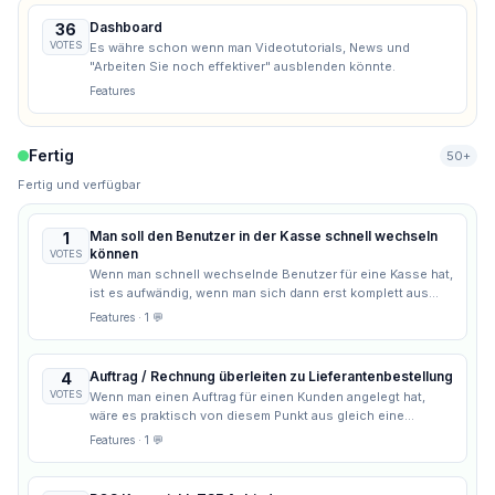
Dashboard
36
VOTES
Es währe schon wenn man Videotutorials, News und
"Arbeiten Sie noch effektiver" ausblenden könnte.
Features
Fertig
50+
Fertig und verfügbar
Man soll den Benutzer in der Kasse schnell wechseln
1
können
VOTES
Wenn man schnell wechselnde Benutzer für eine Kasse hat,
ist es aufwändig, wenn man sich dann erst komplett aus
desk4 aus- und der neue Benutzer sich wieder einloggen
Features
· 1 💬
muss. Es wäre schön, wenn sich direkt und einfach in der
Kasse ummelden könnte.
Auftrag / Rechnung überleiten zu Lieferantenbestellung
4
VOTES
Wenn man einen Auftrag für einen Kunden angelegt hat,
wäre es praktisch von diesem Punkt aus gleich eine
Lieferantenbestellung durchführen zu können.
Features
· 1 💬